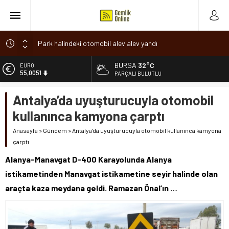
Park halindeki otomobil alev alev yandı
Osmangazi’de baharın müjdesi ‘Hıdırellez’ coşkuyla kutlandı
BURSA
32°C
ALTIN
6.584,66
7 aylık hamileyken evden çıktı, sırra kadem bastı
PARÇALI BULUTLU
Nilüfer’de ruhsat süreçlerinde “Ortak Akıl” dönemi
BİST
Antalya’da uyuşturucuyla otomobil
13.889,75
Romanya’da Hıdırellez Coşkusu
kullanınca kamyona çarptı
DOLAR
47,7046
Anasayfa
»
Gündem
»
Antalya’da uyuşturucuyla otomobil kullanınca kamyona
çarptı
EURO
55,0051
Alanya-Manavgat D-400 Karayolunda Alanya
istikametinden Manavgat istikametine seyir halinde olan
araçta kaza meydana geldi. Ramazan Önal’ın …