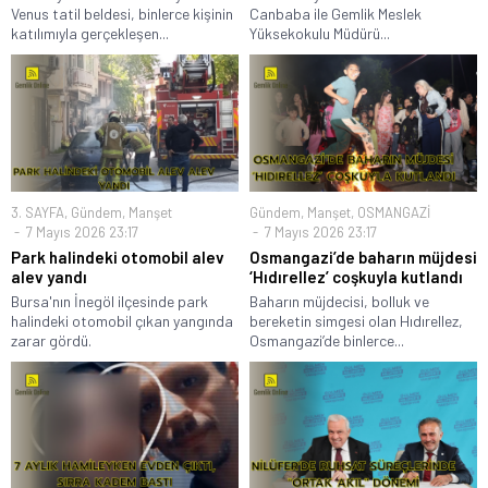
Venus tatil beldesi, binlerce kişinin
Canbaba ile Gemlik Meslek
katılımıyla gerçekleşen...
Yüksekokulu Müdürü...
3. SAYFA
,
Gündem
,
Manşet
Gündem
,
Manşet
,
OSMANGAZİ
7 Mayıs 2026 23:17
7 Mayıs 2026 23:17
Park halindeki otomobil alev
Osmangazi’de baharın müjdesi
alev yandı
‘Hıdırellez’ coşkuyla kutlandı
Bursa'nın İnegöl ilçesinde park
Baharın müjdecisi, bolluk ve
halindeki otomobil çıkan yangında
bereketin simgesi olan Hıdırellez,
zarar gördü.
Osmangazi’de binlerce...