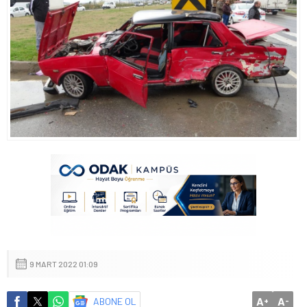
9 MART 2022 01:09
A
A
ABONE OL
+
-