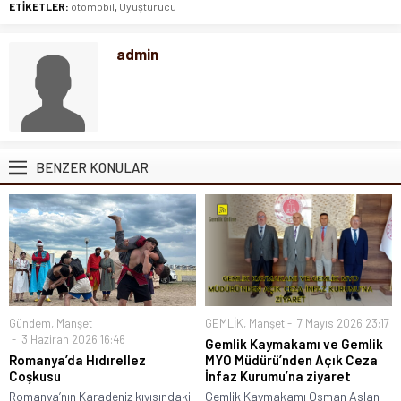
ETİKETLER:
otomobil
,
Uyuşturucu
admin
BENZER KONULAR
Gündem
,
Manşet
GEMLİK
,
Manşet
7 Mayıs 2026 23:17
3 Haziran 2026 16:46
Gemlik Kaymakamı ve Gemlik
Romanya’da Hıdırellez
MYO Müdürü’nden Açık Ceza
Coşkusu
İnfaz Kurumu’na ziyaret
Romanya’nın Karadeniz kıyısındaki
Gemlik Kaymakamı Osman Aslan