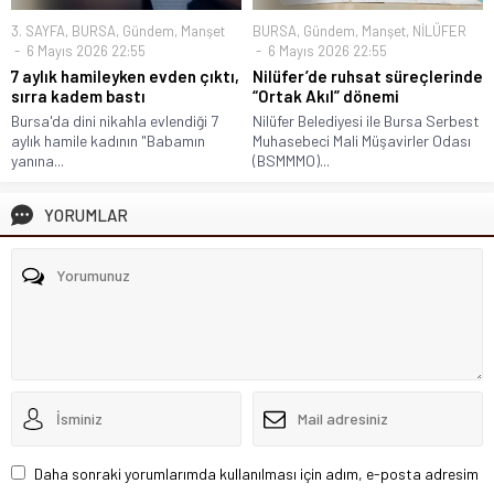
3. SAYFA
,
BURSA
,
Gündem
,
Manşet
BURSA
,
Gündem
,
Manşet
,
NİLÜFER
6 Mayıs 2026 22:55
6 Mayıs 2026 22:55
7 aylık hamileyken evden çıktı,
Nilüfer’de ruhsat süreçlerinde
sırra kadem bastı
“Ortak Akıl” dönemi
Bursa'da dini nikahla evlendiği 7
Nilüfer Belediyesi ile Bursa Serbest
aylık hamile kadının "Babamın
Muhasebeci Mali Müşavirler Odası
yanına...
(BSMMMO)...
YORUMLAR
Daha sonraki yorumlarımda kullanılması için adım, e-posta adresim