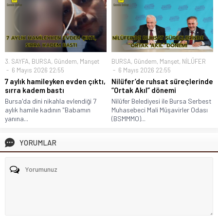
3. SAYFA
,
BURSA
,
Gündem
,
Manşet
BURSA
,
Gündem
,
Manşet
,
NİLÜFER
6 Mayıs 2026 22:55
6 Mayıs 2026 22:55
7 aylık hamileyken evden çıktı,
Nilüfer’de ruhsat süreçlerinde
sırra kadem bastı
“Ortak Akıl” dönemi
Bursa'da dini nikahla evlendiği 7
Nilüfer Belediyesi ile Bursa Serbest
aylık hamile kadının "Babamın
Muhasebeci Mali Müşavirler Odası
yanına...
(BSMMMO)...
YORUMLAR