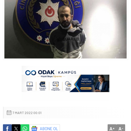
7 MART 2022 00:01
A
A
ABONE OL
+
-