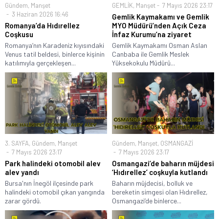
Gündem
,
Manşet
GEMLİK
,
Manşet
7 Mayıs 2026 23:17
3 Haziran 2026 16:46
Gemlik Kaymakamı ve Gemlik
Romanya’da Hıdırellez
MYO Müdürü’nden Açık Ceza
Coşkusu
İnfaz Kurumu’na ziyaret
Romanya’nın Karadeniz kıyısındaki
Gemlik Kaymakamı Osman Aslan
Venus tatil beldesi, binlerce kişinin
Canbaba ile Gemlik Meslek
katılımıyla gerçekleşen...
Yüksekokulu Müdürü...
3. SAYFA
,
Gündem
,
Manşet
Gündem
,
Manşet
,
OSMANGAZİ
7 Mayıs 2026 23:17
7 Mayıs 2026 23:17
Park halindeki otomobil alev
Osmangazi’de baharın müjdesi
alev yandı
‘Hıdırellez’ coşkuyla kutlandı
Bursa'nın İnegöl ilçesinde park
Baharın müjdecisi, bolluk ve
halindeki otomobil çıkan yangında
bereketin simgesi olan Hıdırellez,
zarar gördü.
Osmangazi’de binlerce...