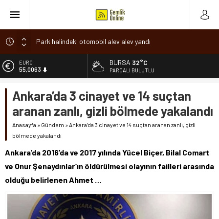
Park halindeki otomobil alev alev yandı
Osmangazi’de baharın müjdesi ‘Hıdırellez’ coşkuyla kutlandı
BURSA
32°C
ALTIN
6.543,59
7 aylık hamileyken evden çıktı, sırra kadem bastı
PARÇALI BULUTLU
Nilüfer’de ruhsat süreçlerinde “Ortak Akıl” dönemi
BİST
Ankara’da 3 cinayet ve 14 suçtan
13.798,82
Romanya’da Hıdırellez Coşkusu
aranan zanlı, gizli bölmede yakalandı
DOLAR
47,7010
Anasayfa
»
Gündem
»
Ankara’da 3 cinayet ve 14 suçtan aranan zanlı, gizli
bölmede yakalandı
EURO
55,0063
Ankara’da 2016’da ve 2017 yılında Yücel Biçer, Bilal Comart
ve Onur Şenaydınlar’ın öldürülmesi olayının failleri arasında
olduğu belirlenen Ahmet …