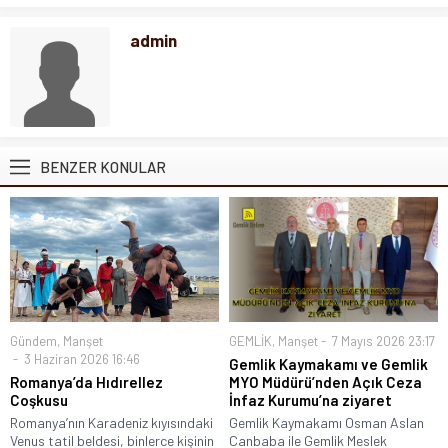
admin
BENZER KONULAR
Gündem
,
Manşet
GEMLİK
,
Manşet
7 Mayıs 2026 23:17
3 Haziran 2026 16:46
Gemlik Kaymakamı ve Gemlik
Romanya’da Hıdırellez
MYO Müdürü’nden Açık Ceza
Coşkusu
İnfaz Kurumu’na ziyaret
Romanya’nın Karadeniz kıyısındaki
Gemlik Kaymakamı Osman Aslan
Venus tatil beldesi, binlerce kişinin
Canbaba ile Gemlik Meslek