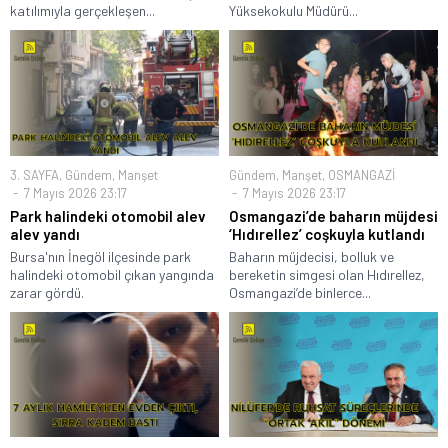
katılımıyla gerçekleşen...
Yüksekokulu Müdürü...
3. SAYFA
,
Gündem
,
Manşet
Gündem
,
Manşet
,
OSMANGAZİ
7 Mayıs 2026 23:17
7 Mayıs 2026 23:17
Park halindeki otomobil alev
Osmangazi’de baharın müjdesi
alev yandı
‘Hıdırellez’ coşkuyla kutlandı
Bursa'nın İnegöl ilçesinde park
Baharın müjdecisi, bolluk ve
halindeki otomobil çıkan yangında
bereketin simgesi olan Hıdırellez,
zarar gördü.
Osmangazi’de binlerce...