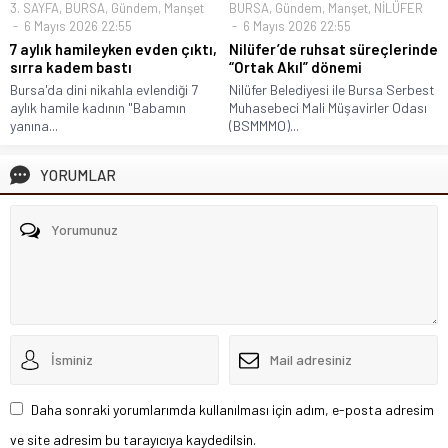
3. SAYFA
,
BURSA
,
Gündem
,
Manşet
BURSA
,
Gündem
,
Manşet
,
NİLÜFER
6 Mayıs 2026 22:55
6 Mayıs 2026 22:55
7 aylık hamileyken evden çıktı,
Nilüfer’de ruhsat süreçlerinde
sırra kadem bastı
“Ortak Akıl” dönemi
Bursa'da dini nikahla evlendiği 7
Nilüfer Belediyesi ile Bursa Serbest
aylık hamile kadının "Babamın
Muhasebeci Mali Müşavirler Odası
yanına...
(BSMMMO)...
YORUMLAR
Daha sonraki yorumlarımda kullanılması için adım, e-posta adresim
ve site adresim bu tarayıcıya kaydedilsin.