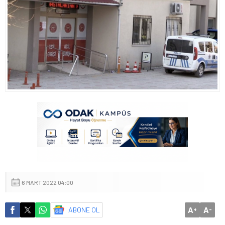
6 MART 2022 04:00
A
A
ABONE OL
+
-