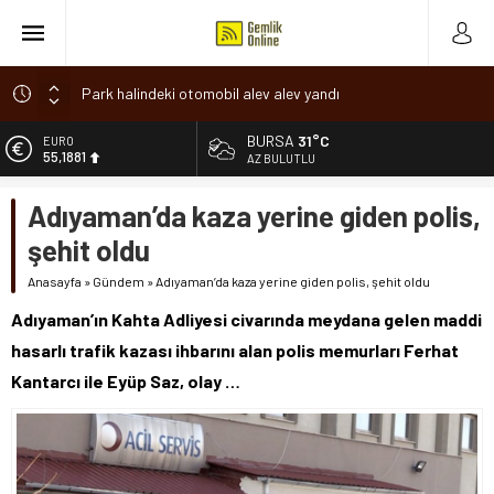
Park halindeki otomobil alev alev yandı
Osmangazi’de baharın müjdesi ‘Hıdırellez’ coşkuyla kutlandı
BURSA
31°C
ALTIN
6.660,55
7 aylık hamileyken evden çıktı, sırra kadem bastı
AZ BULUTLU
Nilüfer’de ruhsat süreçlerinde “Ortak Akıl” dönemi
BİST
Adıyaman’da kaza yerine giden polis,
13.779,39
Romanya’da Hıdırellez Coşkusu
şehit oldu
DOLAR
47,7111
Anasayfa
»
Gündem
»
Adıyaman’da kaza yerine giden polis, şehit oldu
EURO
Adıyaman’ın Kahta Adliyesi civarında meydana gelen maddi
55,1881
hasarlı trafik kazası ihbarını alan polis memurları Ferhat
Kantarcı ile Eyüp Saz, olay …