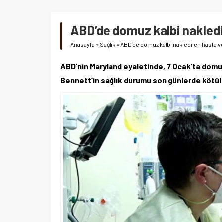
ABD’de domuz kalbi nakledi
Anasayfa
»
Sağlık
»
ABD’de domuz kalbi nakledilen hasta ve
ABD’nin Maryland eyaletinde, 7 Ocak’ta domuzd
Bennett’in sağlık durumu son günlerde kötül