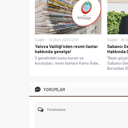
Sağlık
14 Ekim 2024 13:51
Sağlık
18 T
Yalova Valiliği’nden resmi ilanlar
Sabancı Ge
hakkında genelge!
Hakkında 
İl genelindeki kamu kurum ve
“Beyin göçü
kuruluşları, resmi ilanların Kamu İhale...
Sabancı Genç
Bursa’dan 20
YORUMLAR