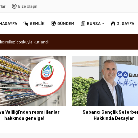
rlar
Bize Ulaşın
NASAYFA
GEMLİK
GÜNDEM
BURSA
3. SAYFA
sırra kadem bastı
Ortak Akıl” dönemi
v yandı
dırellez’ coşkuyla kutlandı
a Valiliği’nden resmi ilanlar
Sabancı Gençlik Seferber
hakkında genelge!
Hakkında Detaylar