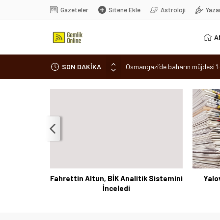
Gazeteler
Sitene Ekle
Astroloji
Yaza
A
SON DAKİKA
7 aylık hamileyken evden çıktı, 
Nilüfer’de ruhsat süreçlerinde “
Romanya’da Hıdırellez Coşkusu
Park halindeki otomobil alev ale
Osmangazi’de baharın müjdesi ‘Hı
 sahiplendi
Fahrettin Altun, BİK Analitik Sistemini
Yalov
İnceledi