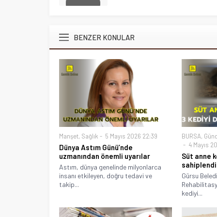
BENZER KONULAR
Manşet
,
Sağlık
5 Mayıs 2026 22:39
BURSA
,
Gün
4 Mayıs 20
Dünya Astım Günü’nde
uzmanından önemli uyarılar
Süt anne k
sahiplendi
Astım, dünya genelinde milyonlarca
insanı etkileyen, doğru tedavi ve
Gürsu Beled
takip...
Rehabilitas
kediyi...