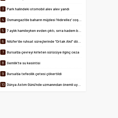
tarihinde 08:00-24:00 saatleri
arasında...
3
Park halindeki otomobil alev alev yandı
4
Osmangazi’de baharın müjdesi ‘Hıdırellez’ coşkuyla kutlandı
5
7 aylık hamileyken evden çıktı, sırra kadem bastı
6
Nilüfer’de ruhsat süreçlerinde “Ortak Akıl” dönemi
7
Bursa’da çevreyi kirleten sürücüye ilginç ceza
8
Gemlik’te su kesintisi
9
Bursa’da tefecilik çetesi çökertildi
10
Dünya Astım Günü’nde uzmanından önemli uyarılar