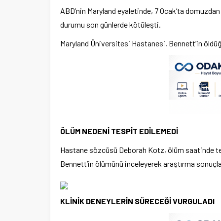
ABD’nin Maryland eyaletinde, 7 Ocak’ta domuzdan in
durumu son günlerde kötüleşti.
Maryland Üniversitesi Hastanesi, Bennett’in öld
ÖLÜM NEDENİ TESPİT EDİLEMEDİ
Hastane sözcüsü Deborah Kotz, ölüm saatinde tespi
Bennett’in ölümünü inceleyerek araştırma sonuçları
KLİNİK DENEYLERİN SÜRECEĞİ VURGULADI