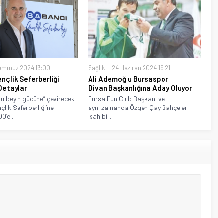
emmuz 2024 13:00
Sağlık
24 Haziran 2024 19:21
nçlik Seferberliği
Ali Ademoğlu Bursaspor
Detaylar
Divan Başkanlığına Aday Oluyor
nü beyin gücüne” çevirecek
Bursa Fun Club Başkanı ve
lik Seferberliği’ne
aynı zamanda Özgen Çay Bahçeleri
0’e...
sahibi...