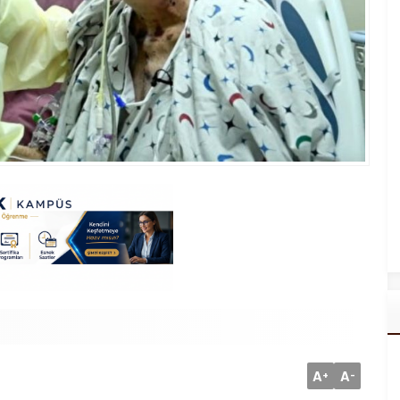
A
A
+
-