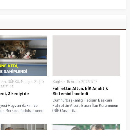
dem
,
GÜRSU
,
Manşet
,
Sağlık
Sağlık
15 Aralık 2024 17:15
26 21:42
Fahrettin Altun, BİK Analitik
edi, 3 kediyi de
Sistemini İnceledi
Cumhurbaşkanlığı İletişim Başkanı
iyesi Hayvan Bakım ve
Fahrettin Altun, Basın İlan Kurumunun
yon Merkezi, fedakar anne
(BİK) Analitik...