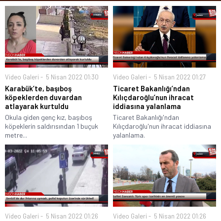
Video Galeri
5 Nisan 2022 01:30
Video Galeri
5 Nisan 2022 01:27
Karabük’te, başıboş
Ticaret Bakanlığı’ndan
köpeklerden duvardan
Kılıçdaroğlu’nun ihracat
atlayarak kurtuldu
iddiasına yalanlama
Okula giden genç kız, başıboş
Ticaret Bakanlığı'ndan
köpeklerin saldırısından 1 buçuk
Kılıçdaroğlu'nun ihracat iddiasına
metre...
yalanlama.
Video Galeri
5 Nisan 2022 01:26
Video Galeri
5 Nisan 2022 01:26