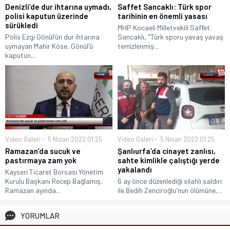
Denizli’de dur ihtarına uymadı,
Saffet Sancaklı: Türk spor
polisi kaputun üzerinde
tarihinin en önemli yasası
sürükledi
MHP Kocaeli Milletvekili Saffet
Polis Ezgi Gönül’ün dur ihtarına
Sancaklı, "Türk sporu yavaş yavaş
uymayan Mahir Köse, Gönül’ü
temizlenmiş...
kaputun...
Video Galeri
5 Nisan 2022 01:25
Video Galeri
5 Nisan 2022 01:25
Ramazan’da sucuk ve
Şanlıurfa’da cinayet zanlısı,
pastırmaya zam yok
sahte kimlikle çalıştığı yerde
yakalandı
Kayseri Ticaret Borsası Yönetim
Kurulu Başkanı Recep Bağlamış,
6 ay önce düzenlediği silahlı saldırı
Ramazan ayında...
ile Bedih Zenciroğlu'nun ölümüne,...
YORUMLAR