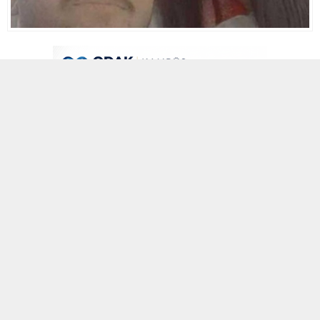
5 NISAN 2022 00:04
A
A
ABONE OL
+
-
Kırşehir’deki özel bir şirkette çalışan Hasan Aydoğan (21) ve Ahi
Evran Üniversitesi Sağlık Bilimleri Meslek Yüksekokulu’nda Yaşlı
Bakım Bölümü öğrencisi kız arkadaşı Şeyma Demir (18), 25
Mart’ta 40 BB 601 plakalı otomobilde oturdukları sırada yanlarına
Kırşehir Belediyesi’nde 8 yıldır güvenlik görevlisi olarak çalışan