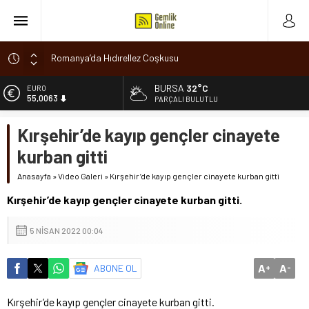
Romanya’da Hıdırellez Coşkusu
Park halindeki otomobil alev alev yandı
Osmangazi’de baharın müjdesi ‘Hıdırellez’ coşkuyla kutlandı
BURSA
32°C
EURO
55,0063
PARÇALI BULUTLU
7 aylık hamileyken evden çıktı, sırra kadem bastı
Nilüfer’de ruhsat süreçlerinde “Ortak Akıl” dönemi
ALTIN
Kırşehir’de kayıp gençler cinayete
6.543,59
kurban gitti
BİST
13.798,82
Anasayfa
»
Video Galeri
»
Kırşehir’de kayıp gençler cinayete kurban gitti
DOLAR
Kırşehir’de kayıp gençler cinayete kurban gitti.
47,7010
5 NISAN 2022 00:04
A
A
ABONE OL
+
-
Kırşehir’de kayıp gençler cinayete kurban gitti.