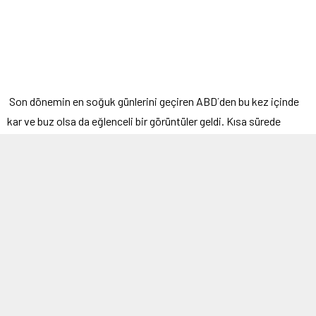
Son dönemin en soğuk günlerini geçiren ABD´den bu kez içinde
kar ve buz olsa da eğlenceli bir görüntüler geldi. Kısa sürede
sosyal medyada ilgi odağı olan videoda, bir babanın çocuğunu kar
temizlemek için kullandığı ve bu anlarda çocuğunun keyfinin
oldukça yerinde olduğu ve kahkahalar attığı görülüyor.
ARA REKLAM ALANI