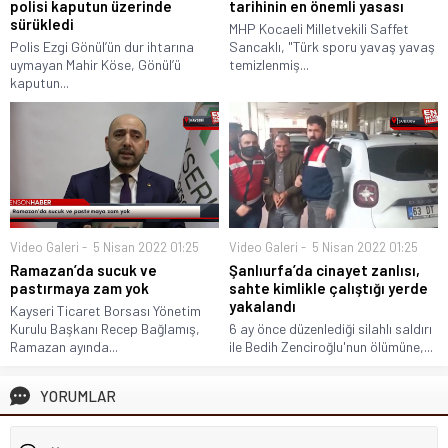
polisi kaputun üzerinde
tarihinin en önemli yasası
sürükledi
MHP Kocaeli Milletvekili Saffet
Polis Ezgi Gönül’ün dur ihtarına
Sancaklı, "Türk sporu yavaş yavaş
uymayan Mahir Köse, Gönül’ü
temizlenmiş...
kaputun...
Video Galeri
5 Nisan 2022 01:25
Video Galeri
5 Nisan 2022 01:25
Ramazan’da sucuk ve
Şanlıurfa’da cinayet zanlısı,
pastırmaya zam yok
sahte kimlikle çalıştığı yerde
yakalandı
Kayseri Ticaret Borsası Yönetim
Kurulu Başkanı Recep Bağlamış,
6 ay önce düzenlediği silahlı saldırı
Ramazan ayında...
ile Bedih Zenciroğlu'nun ölümüne,...
YORUMLAR