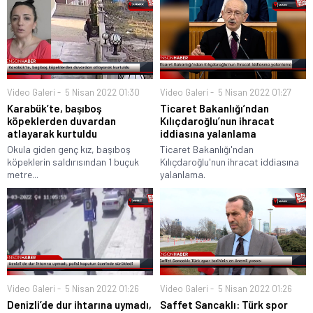
Video Galeri
5 Nisan 2022 01:30
Video Galeri
5 Nisan 2022 01:27
Karabük’te, başıboş
Ticaret Bakanlığı’ndan
köpeklerden duvardan
Kılıçdaroğlu’nun ihracat
atlayarak kurtuldu
iddiasına yalanlama
Okula giden genç kız, başıboş
Ticaret Bakanlığı'ndan
köpeklerin saldırısından 1 buçuk
Kılıçdaroğlu'nun ihracat iddiasına
metre...
yalanlama.
Video Galeri
5 Nisan 2022 01:26
Video Galeri
5 Nisan 2022 01:26
Denizli’de dur ihtarına uymadı,
Saffet Sancaklı: Türk spor