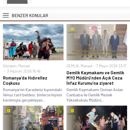
BENZER KONULAR
Gündem
,
Manşet
GEMLİK
,
Manşet
7 Mayıs 2026 23:17
3 Haziran 2026 16:46
Gemlik Kaymakamı ve Gemlik
Romanya’da Hıdırellez
MYO Müdürü’nden Açık Ceza
Coşkusu
İnfaz Kurumu’na ziyaret
Romanya’nın Karadeniz kıyısındaki
Gemlik Kaymakamı Osman Aslan
Venus tatil beldesi, binlerce kişinin
Canbaba ile Gemlik Meslek
katılımıyla gerçekleşen...
Yüksekokulu Müdürü...