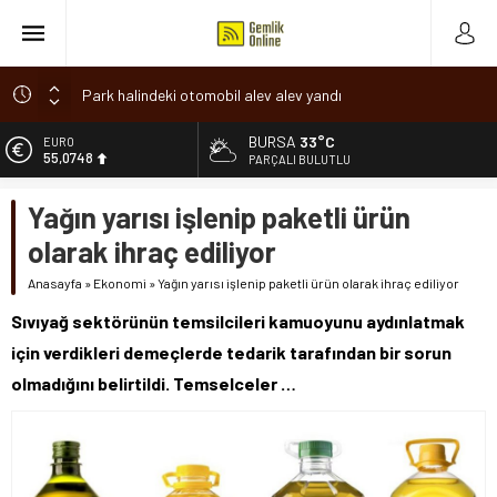
Park halindeki otomobil alev alev yandı
Osmangazi’de baharın müjdesi ‘Hıdırellez’ coşkuyla kutlandı
BURSA
33°C
ALTIN
6.623,43
7 aylık hamileyken evden çıktı, sırra kadem bastı
PARÇALI BULUTLU
Nilüfer’de ruhsat süreçlerinde “Ortak Akıl” dönemi
BİST
Yağın yarısı işlenip paketli ürün
13.785,25
Romanya’da Hıdırellez Coşkusu
olarak ihraç ediliyor
DOLAR
47,7048
Anasayfa
»
Ekonomi
»
Yağın yarısı işlenip paketli ürün olarak ihraç ediliyor
EURO
Sıvıyağ sektörünün temsilcileri kamuoyunu aydınlatmak
55,0748
için verdikleri demeçlerde tedarik tarafından bir sorun
olmadığını belirtildi. Temselceler …