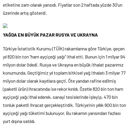
etiketine zam olarak yansıdı. Fiyatlar son 2 haftada yüzde 30’un
üzerinde artış gösterdi.
YAĞDA EN BÜYÜK PAZAR RUSYA VE UKRAYNA
Türkiye İstatistik Kurumu (TÜİK) rakamlarına göre Türkiye, geçen
yıl 820 bin ton “ham ayçiçeği yağı” ithal etti. Bunun için 1 milyar 94
milyon dolar ödedi. Rusya ve Ukrayna en büyük ithalat pazarımız
konumunda. Geçtiğimiz yıl toplam bitkisel yağ ithalatı 3 milyar 77
milyon dolar olarak kayıtlara geçti. Öte yandan rafine edilmiş
(paketli ürün) ihracatında ise rekor kırıldı. Özetle 820 bin ton ham
ayçiçeği yağı ithal ederek, sanayi tesislerinde işleyip, 470 bin
tonluk paketli ihracat gerçekleştirdik. Türkiye’nin yıllık 900 bin ton
ayçiçeği yağı tüketimi bulunuyor. Bu rakamın yarısından fazlası
yurt dışına satıldı.