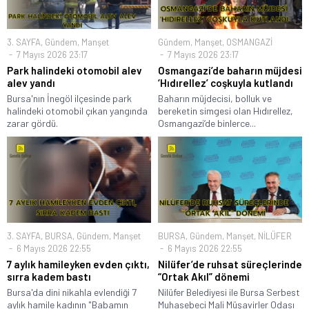
3. SAYFA
,
Gündem
,
Manşet
Gündem
,
Manşet
,
OSMANGAZİ
7 Mayıs 2026 23:17
7 Mayıs 2026 23:17
Park halindeki otomobil alev
Osmangazi’de baharın müjdesi
alev yandı
‘Hıdırellez’ coşkuyla kutlandı
Bursa'nın İnegöl ilçesinde park
Baharın müjdecisi, bolluk ve
halindeki otomobil çıkan yangında
bereketin simgesi olan Hıdırellez,
zarar gördü.
Osmangazi’de binlerce...
3. SAYFA
,
BURSA
,
Gündem
,
Manşet
BURSA
,
Gündem
,
Manşet
,
NİLÜFER
6 Mayıs 2026 22:55
6 Mayıs 2026 22:55
7 aylık hamileyken evden çıktı,
Nilüfer’de ruhsat süreçlerinde
sırra kadem bastı
“Ortak Akıl” dönemi
Bursa'da dini nikahla evlendiği 7
Nilüfer Belediyesi ile Bursa Serbest
aylık hamile kadının "Babamın
Muhasebeci Mali Müşavirler Odası