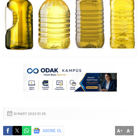
10 MART 2022 01:25
A
A
ABONE OL
+
-