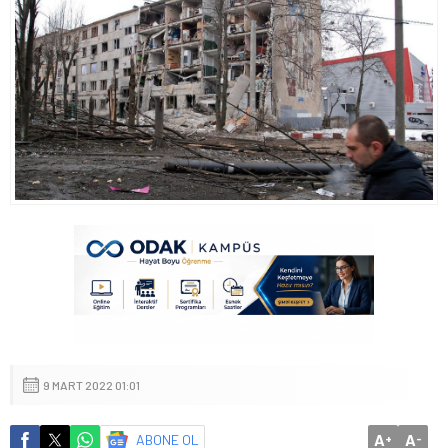
9 MART 2022 01:01
A
A
ABONE OL
+
-