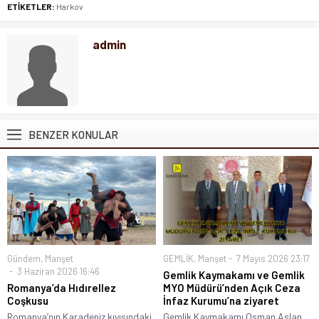
ETİKETLER:
Harkov
admin
BENZER KONULAR
Gündem
,
Manşet
GEMLİK
,
Manşet
7 Mayıs 2026 23:17
3 Haziran 2026 16:46
Gemlik Kaymakamı ve Gemlik
Romanya’da Hıdırellez
MYO Müdürü’nden Açık Ceza
Coşkusu
İnfaz Kurumu’na ziyaret
Romanya’nın Karadeniz kıyısındaki
Gemlik Kaymakamı Osman Aslan