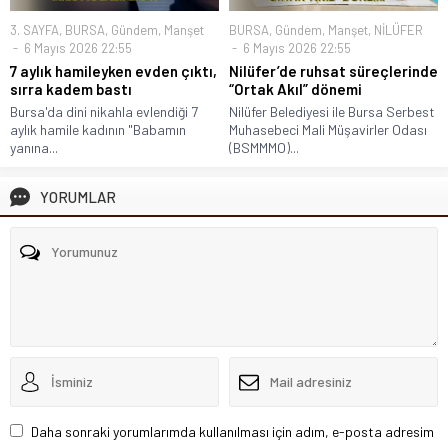
3. SAYFA
,
BURSA
,
Gündem
,
Manşet
BURSA
,
Gündem
,
Manşet
,
NİLÜFER
6 Mayıs 2026 22:55
6 Mayıs 2026 22:55
7 aylık hamileyken evden çıktı,
Nilüfer’de ruhsat süreçlerinde
sırra kadem bastı
“Ortak Akıl” dönemi
Bursa'da dini nikahla evlendiği 7
Nilüfer Belediyesi ile Bursa Serbest
aylık hamile kadının "Babamın
Muhasebeci Mali Müşavirler Odası
yanına...
(BSMMMO)...
YORUMLAR
Daha sonraki yorumlarımda kullanılması için adım, e-posta adresim