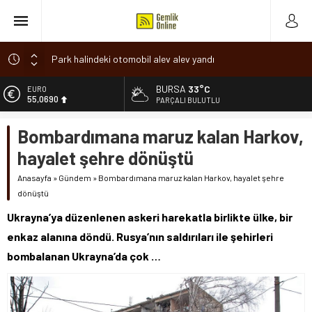
Park halindeki otomobil alev alev yandı
Osmangazi’de baharın müjdesi ‘Hıdırellez’ coşkuyla kutlandı
BURSA
33°C
ALTIN
6.525,39
7 aylık hamileyken evden çıktı, sırra kadem bastı
PARÇALI BULUTLU
Nilüfer’de ruhsat süreçlerinde “Ortak Akıl” dönemi
BİST
Bombardımana maruz kalan Harkov,
13.788,73
Romanya’da Hıdırellez Coşkusu
hayalet şehre dönüştü
DOLAR
47,5954
Anasayfa
»
Gündem
»
Bombardımana maruz kalan Harkov, hayalet şehre
dönüştü
EURO
55,0690
Ukrayna’ya düzenlenen askeri harekatla birlikte ülke, bir
enkaz alanına döndü. Rusya’nın saldırıları ile şehirleri
bombalanan Ukrayna’da çok …