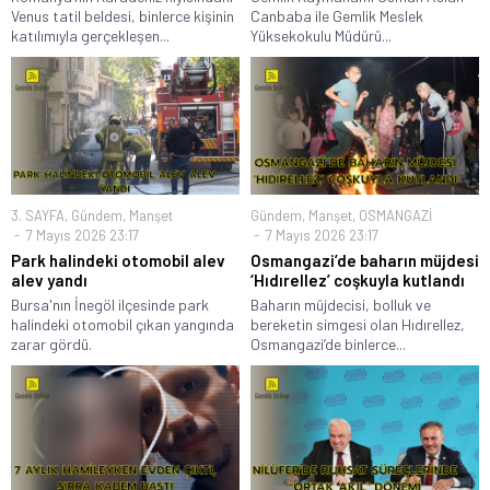
Venus tatil beldesi, binlerce kişinin
Canbaba ile Gemlik Meslek
katılımıyla gerçekleşen...
Yüksekokulu Müdürü...
3. SAYFA
,
Gündem
,
Manşet
Gündem
,
Manşet
,
OSMANGAZİ
7 Mayıs 2026 23:17
7 Mayıs 2026 23:17
Park halindeki otomobil alev
Osmangazi’de baharın müjdesi
alev yandı
‘Hıdırellez’ coşkuyla kutlandı
Bursa'nın İnegöl ilçesinde park
Baharın müjdecisi, bolluk ve
halindeki otomobil çıkan yangında
bereketin simgesi olan Hıdırellez,
zarar gördü.
Osmangazi’de binlerce...